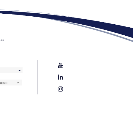
ны.
сский