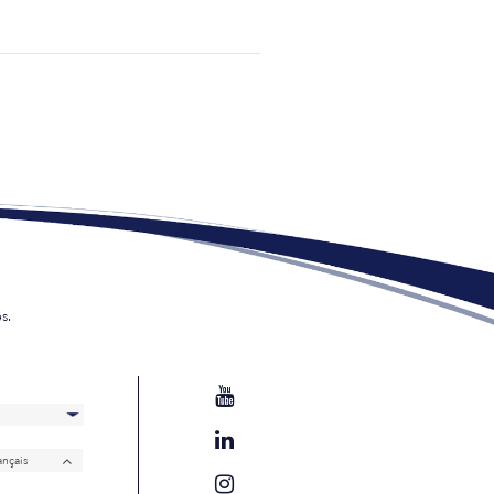
s.
ançais