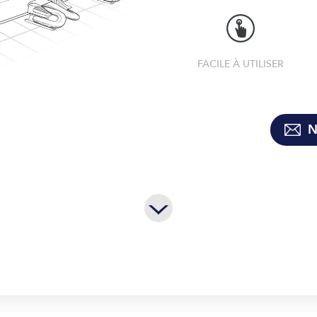
FACILE À UTILISER
N