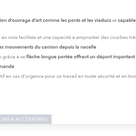
ion d’ouvrage d’art comme les ponts et les viaducs
et
capable 
en voie facilitée et une capacité à emprunter des courbes trè
es mouvements du camion depuis la nacelle
ée grâce à sa
flèche longue portée offrant un déport important
mmande
if en cas d’urgence pour un travail en toute sécurité et en to
ONS & ACCESSOIRES