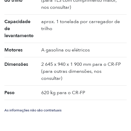
do trilho
(para TLS com comprimento maior,
nos consultar)
Capacidade
aprox. 1 tonelada por carregador de
de
trilho
levantamento
Motores
A gasolina ou elétricos
Dimensões
2 645 x 940 x 1 900 mm para o CR-FP
(para outras dimensões, nos
consultar)
Peso
620 kg para o CR-FP
As informações não são contratuais