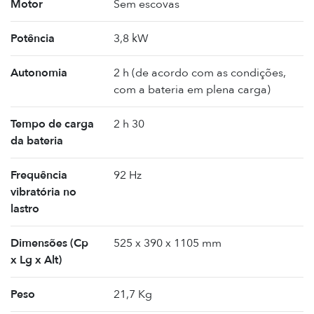
Motor
Sem escovas
Potência
3,8 kW
Autonomia
2 h (de acordo com as condições,
com a bateria em plena carga)
Tempo de carga
2 h 30
da bateria
Frequência
92 Hz
vibratória no
lastro
Dimensões (Cp
525 x 390 x 1105 mm
x Lg x Alt)
Peso
21,7 Kg