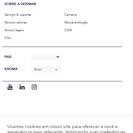
SOBRE A GEISMAR
Serviço & suporte
Carreira
Nossos valores
Nossa ambição
Avisos legais
CGN
CGL
PAÍS
IDIOMA
Brasil
Usamos cookies em nosso site para oferecer a você a
experiência mais relevante, lembrando suas preferências