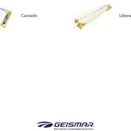
Curvado
Liber