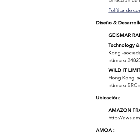
Dirección de 
Política de co
Diseño & Desarroll
GEISMAR RAI
Technology & 
Kong –socied
número 2482
WILD IT LIM
Hong Kong, s
número BRCn°
Ubicación:
AMAZON FRA
http://aws.a
AMOA :