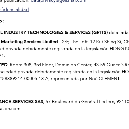
la publicación:
dataprivacy@geismar.com
nfidencialidad
o :
L INDUSTRY TECHNOLOGIES & SERVICES (GRITS)
detallada
Marketing Services Limited
– 2/F, The Loft, 12 Kut Shing St, 
ad privada debidamente registrada en la legislación HONG 
71.
ITED
, Room 308, 3rd Floor, Dominion Center, 43-59 Queen’s R
ociedad privada debidamente registrada en la legislación 
58389214-00005-13-A, representada por Noé CLEMENT.
NCE SERVICES SAS
, 67 Boulevard du Général Leclerc, 921
mazon.com