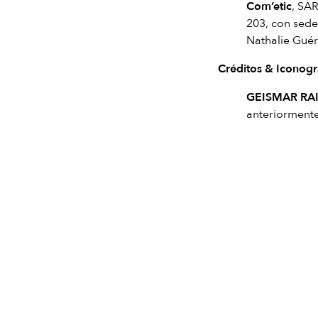
Com’etic
, SAR
203, con sede
Nathalie Guér
Créditos & Iconogr
GEISMAR RAI
anteriormente