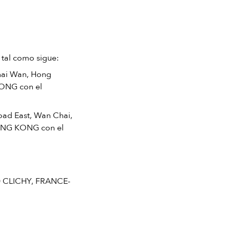
 tal como sigue:
Chai Wan, Hong
KONG con el
oad East, Wan Chai,
HONG KONG con el
10 CLICHY, FRANCE-