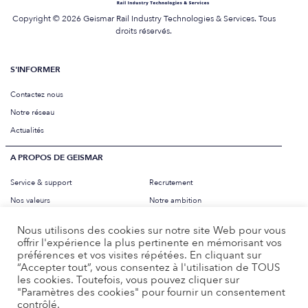
Copyright © 2026 Geismar Rail Industry Technologies & Services. Tous
droits réservés.
S'INFORMER
Contactez nous
Notre réseau
Actualités
A PROPOS DE GEISMAR
Service & support
Recrutement
Nos valeurs
Notre ambition
Mentions légales
Charte éthique
Nous utilisons des cookies sur notre site Web pour vous
offrir l'expérience la plus pertinente en mémorisant vos
préférences et vos visites répétées. En cliquant sur
PAYS
“Accepter tout”, vous consentez à l'utilisation de TOUS
les cookies. Toutefois, vous pouvez cliquer sur
LANGUE
"Paramètres des cookies" pour fournir un consentement
Français
contrôlé.