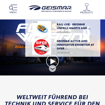
GEISMAR BECOMES
GEISMAR RAIL INDUSTRY
TECHNOLOGIES & ...
MENU
PRODUCTS
07/05/2025
RAIL LIVE : GEISMAR
UNVEILS MANTIS AND ...
21/09/2023
GEISMAR ACTIVE AND
INNOVATIVE EXHIBITOR AT
SIFER ...
21/09/2023
WELTWEIT FÜHREND BEI
TECHNIK UND SERVICE FÜR DEN