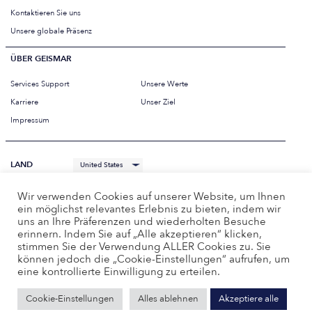
Kontaktieren Sie uns
Unsere globale Präsenz
ÜBER GEISMAR
Services Support
Unsere Werte
Karriere
Unser Ziel
Impressum
LAND
SPRACHE
Deutsch
Wir verwenden Cookies auf unserer Website, um Ihnen
ein möglichst relevantes Erlebnis zu bieten, indem wir
uns an Ihre Präferenzen und wiederholten Besuche
erinnern. Indem Sie auf „Alle akzeptieren“ klicken,
stimmen Sie der Verwendung ALLER Cookies zu. Sie
können jedoch die „Cookie-Einstellungen“ aufrufen, um
eine kontrollierte Einwilligung zu erteilen.
Cookie-Einstellungen
Alles ablehnen
Akzeptiere alle