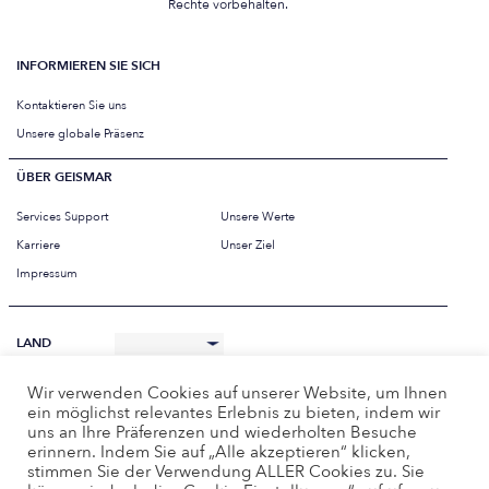
Rechte vorbehalten.
INFORMIEREN SIE SICH
Kontaktieren Sie uns
Unsere globale Präsenz
ÜBER GEISMAR
Services Support
Unsere Werte
Karriere
Unser Ziel
Impressum
LAND
SPRACHE
Wir verwenden Cookies auf unserer Website, um Ihnen
Deutsch
ein möglichst relevantes Erlebnis zu bieten, indem wir
uns an Ihre Präferenzen und wiederholten Besuche
erinnern. Indem Sie auf „Alle akzeptieren“ klicken,
stimmen Sie der Verwendung ALLER Cookies zu. Sie