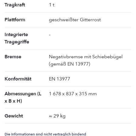
Tragkraft
1 t
Plattform
geschweißter Gitterrost
Integrierte
-
Tragegriffe
Bremse
Negativbremse mit Schiebebügel
(gemäß EN 13977)
Konformität
EN 13977
Abmessungen (L
1 678 x 837 x 315 mm
x B x H)
Gewicht
≈ 29 kg
Die Informationen sind nicht vertraglich bindend