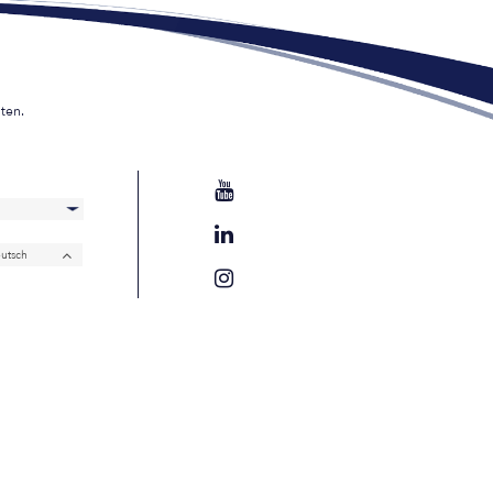
ten.
utsch