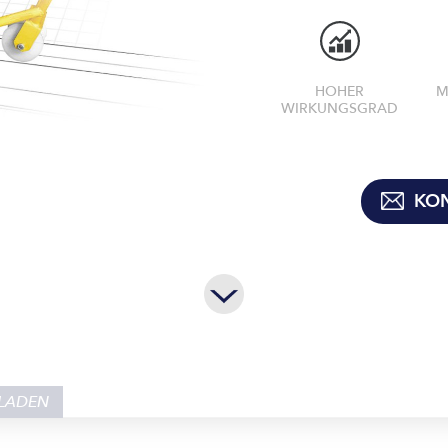
HOHER
M
WIRKUNGSGRAD
KON
LADEN