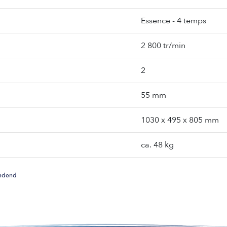
Essence - 4 temps
2 800 tr/min
2
55 mm
1030 x 495 x 805 mm
ca. 48 kg
indend