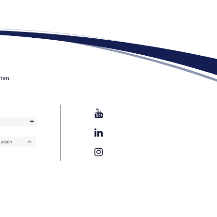
ten.
utsch