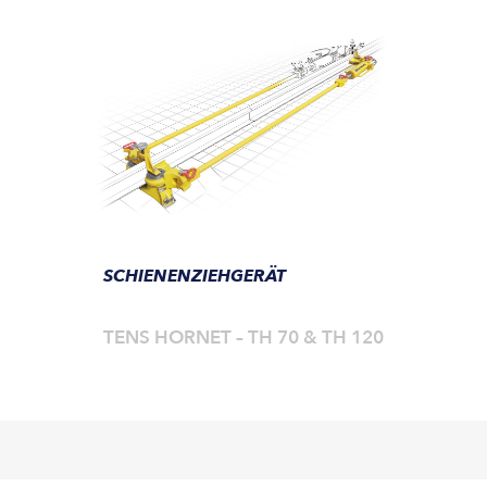
SCHIENENZIEHGERÄT
TENS HORNET – TH 70 & TH 120